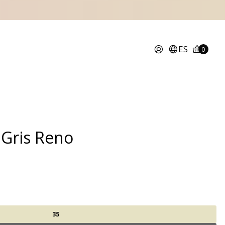
ES
0
 Gris Reno
35