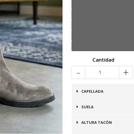
Cantidad
-
+
CAPELLADA
Cuero
SUELA
Goma
ALTURA TACÓN