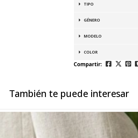
3 cms
TIPO
Botín
GÉNERO
Mujer
MODELO
Chelsea
COLOR
Compartir:
Gris
También te puede interesar