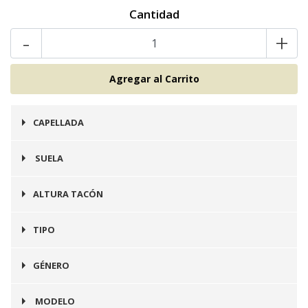
Cantidad
-
+
CAPELLADA
Cuero
SUELA
Goma
ALTURA TACÓN
3 cms
TIPO
Botín
GÉNERO
Mujer
MODELO