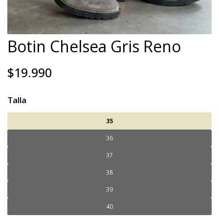
Botin Chelsea Gris Reno
$19.990
Talla
35
36
37
38
39
40