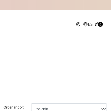
ES
0
Ordenar por: