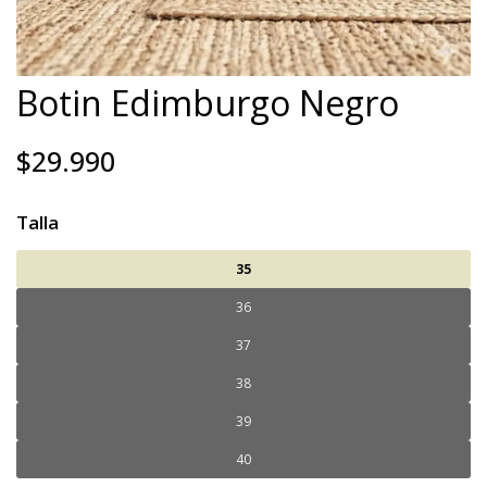
Botin Edimburgo Negro
$29.990
Talla
35
36
37
38
39
40