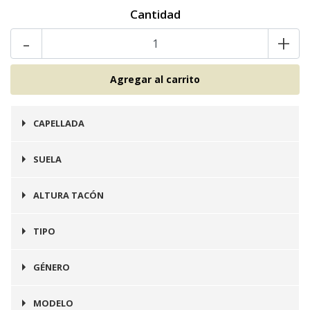
Cantidad
-
+
CAPELLADA
Cuero
SUELA
Goma
ALTURA TACÓN
2 cms
TIPO
Botín
GÉNERO
Mujer
MODELO