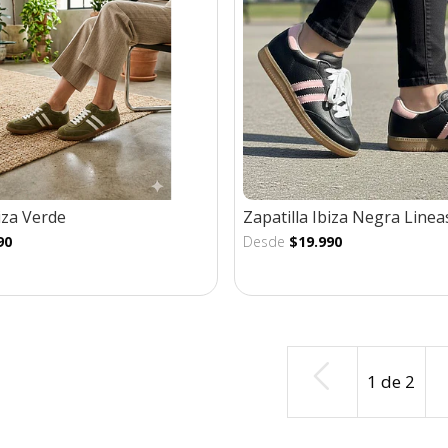
biza Verde
Zapatilla Ibiza Negra Line
90
Desde
$19.990
1
de
2