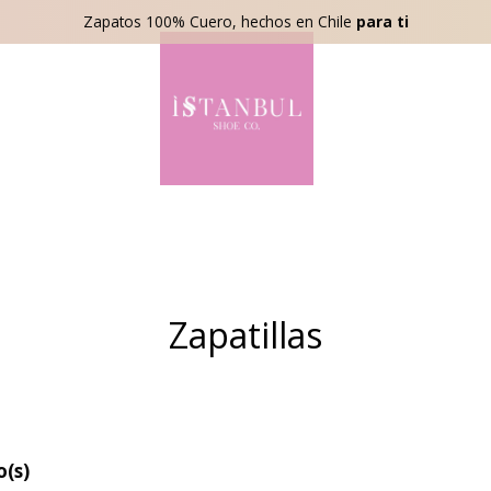
Zapatos 100% Cuero, hechos en Chile
para ti
Zapatillas
o(s)