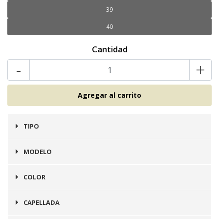
39
40
Cantidad
-
+
TIPO
Zapato
MODELO
Málaga
COLOR
Camel
CAPELLADA