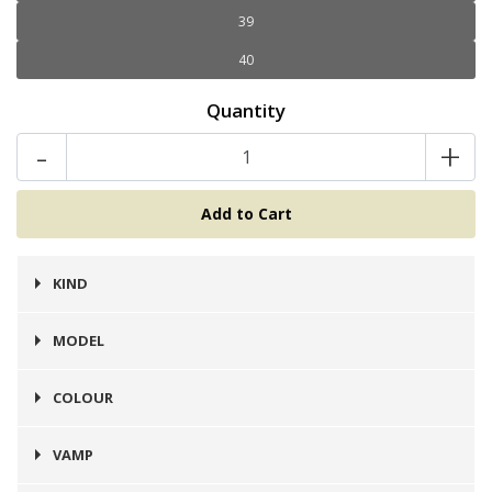
39
40
Quantity
-
+
KIND
Zapato
MODEL
Málaga
COLOUR
Camel
VAMP