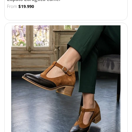
From
$19.990