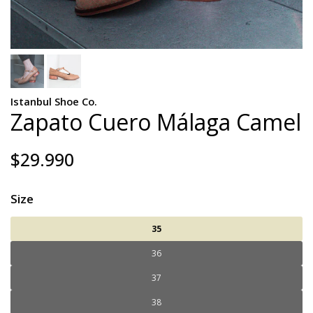
Istanbul Shoe Co.
Zapato Cuero Málaga Camel
$29.990
Size
35
36
37
38