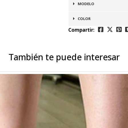
Puntilla
MODELO
Roma
COLOR
Compartir:
Café Claro
También te puede interesar