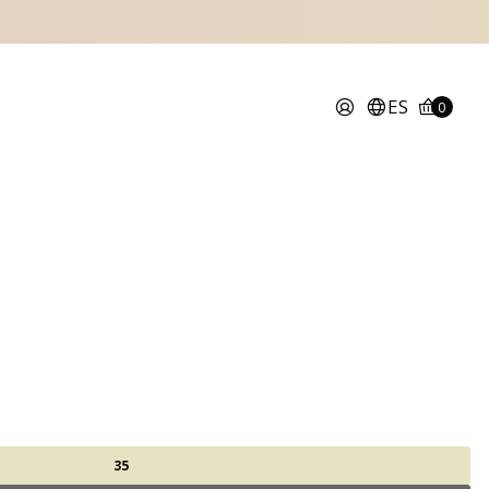
ES
0
35