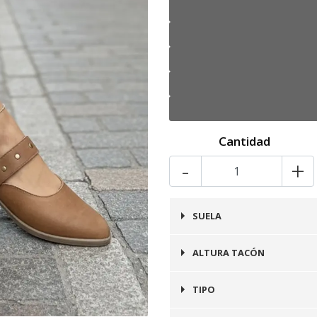
Cantidad
-
+
SUELA
Goma
ALTURA TACÓN
2 cms
TIPO