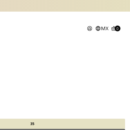
MX
0
35