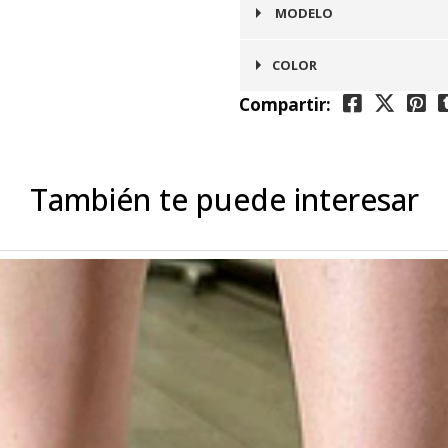
Puntilla
MODELO
Roma
COLOR
Compartir:
Café Claro
También te puede interesar