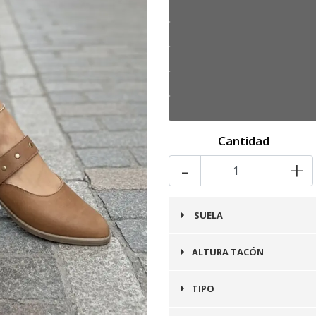
Cantidad
-
+
SUELA
Goma
ALTURA TACÓN
2 cms
TIPO