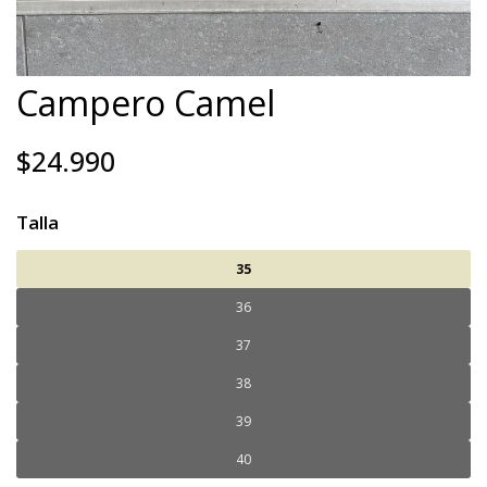
Campero Camel
$24.990
Talla
35
36
37
38
39
40