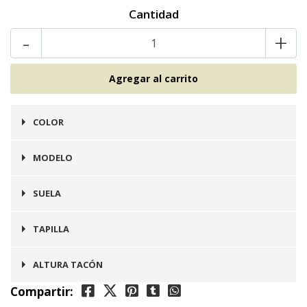
Cantidad
-
+
COLOR
Camel
MODELO
Campero
Camperos
SUELA
Prefinito
TAPILLA
Integrada en Suela
ALTURA TACÓN
Compartir:
5 cms