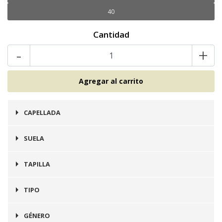
40
Cantidad
-
+
CAPELLADA
Cuero
SUELA
Prefinito
TAPILLA
Integrada en Suela
TIPO
Botín
GÉNERO