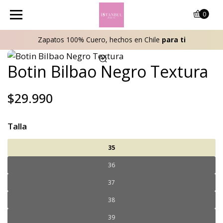
0
Zapatos 100% Cuero, hechos en Chile
para ti
Botin Bilbao Negro Textura
$29.990
Talla
35
36
37
38
39