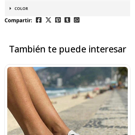
Santa Monica
COLOR
Compartir:
Blanco
También te puede interesar