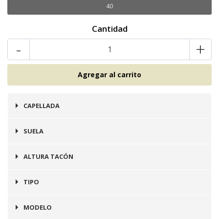
40
Cantidad
-
+
CAPELLADA
Cuero
SUELA
Goma
ALTURA TACÓN
2 cms
TIPO
Zapatilla
MODELO