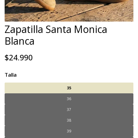
Zapatilla Santa Monica
Blanca
$24.990
Talla
35
36
37
38
39