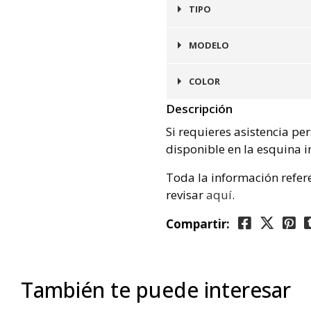
2 cms
TIPO
Puntilla
MODELO
Manhattan
COLOR
Descripción
Café
Si requieres asistencia pe
disponible en la esquina i
Toda la información refer
revisar
aquí
.
Compartir:
También te puede interesar