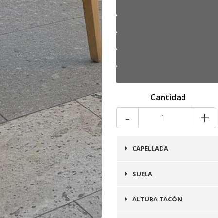
Cantidad
-
+
CAPELLADA
Cuero
SUELA
Goma
ALTURA TACÓN