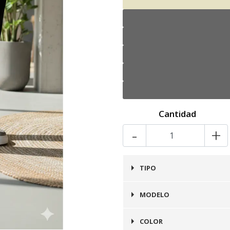
Cantidad
-
+
TIPO
Zapatilla
MODELO
Atlanta
COLOR