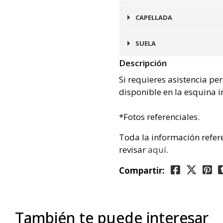
Plata
CAPELLADA
Cuero
SUELA
Descripción
Goma
Si requieres asistencia pe
disponible en la esquina i
*Fotos referenciales.
Toda la información refer
revisar
aquí
.
Compartir:
También te puede interesar