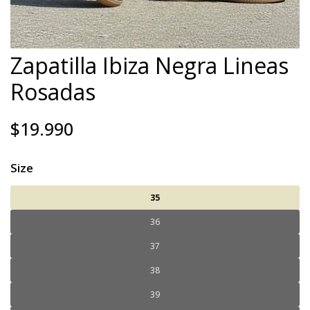
Zapatilla Ibiza Negra Lineas
Rosadas
$19.990
Size
35
36
37
38
39