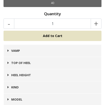
40
Quantity
-
+
VAMP
Cuero
TOP OF HEEL
Goma
HEEL HEIGHT
3 cms
KIND
Zapatilla
MODEL