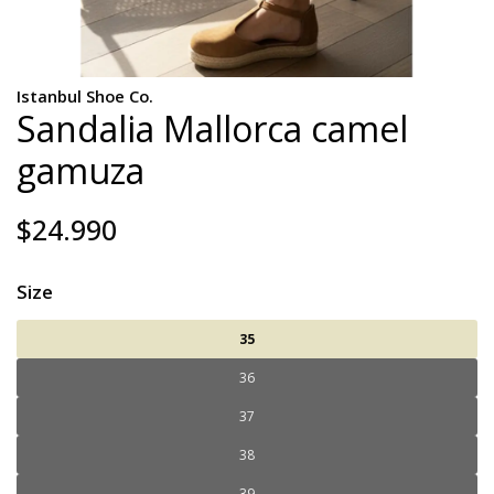
Istanbul Shoe Co.
Sandalia Mallorca camel
gamuza
$24.990
Size
35
36
37
38
39