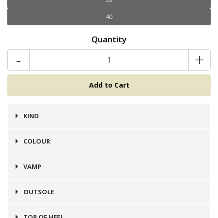
40
Quantity
-
+
KIND
Sandalia
COLOUR
Café
VAMP
Cuero
OUTSOLE
Goma
TOP OF HEEL