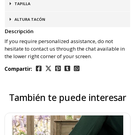
Goma
TAPILLA
Goma
ALTURA TACÓN
Descripción
4 cms
If you require personalized assistance, do not
hesitate to contact us through the chat available in
the lower right corner of your screen.
Compartir:
También te puede interesar