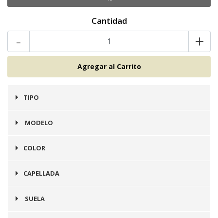
Cantidad
-
+
TIPO
Alpargata
MODELO
Alpargata
COLOR
Plata
CAPELLADA
Cuero
SUELA