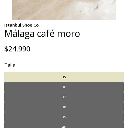
Istanbul Shoe Co.
Málaga café moro
$24.990
Talla
35
36
37
38
39
40