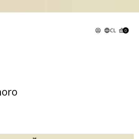
CL
0
moro