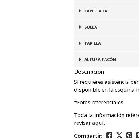
Plata
CAPELLADA
Cuero
SUELA
Goma
TAPILLA
Goma
ALTURA TACÓN
Descripción
4 cms
Si requieres asistencia pe
disponible en la esquina i
*Fotos referenciales.
Toda la información refer
revisar
aquí
.
Compartir: