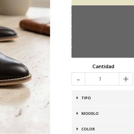
Cantidad
-
+
TIPO
Alpargata
MODELO
Alpargata
COLOR