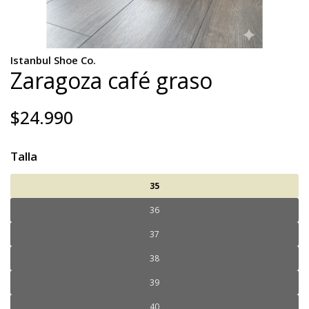
Istanbul Shoe Co.
Zaragoza café graso
$24.990
Talla
35
36
37
38
39
40