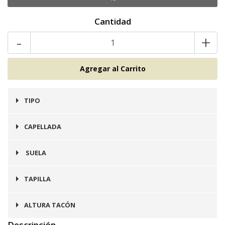
Cantidad
-
+
TIPO
Puntilla
CAPELLADA
Cuero
SUELA
Prefinito
TAPILLA
Integrada en Suela
ALTURA TACÓN
Descripción