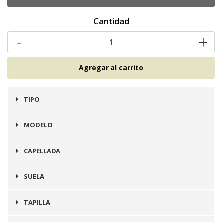
Cantidad
-
+
TIPO
Zapato
MODELO
Ballerina
CAPELLADA
Cuero
SUELA
Prefinito
TAPILLA