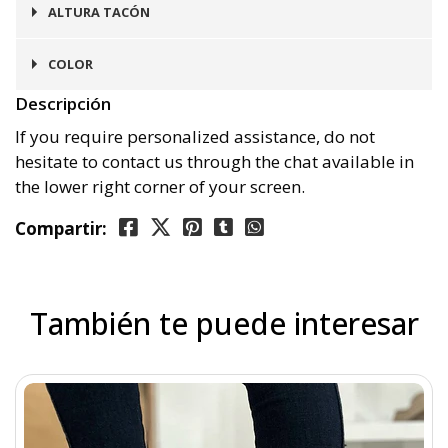
Integrada en Suela
ALTURA TACÓN
3 cms
COLOR
Descripción
Café
If you require personalized assistance, do not
hesitate to contact us through the chat available in
the lower right corner of your screen.
Compartir:
También te puede interesar