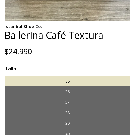
Istanbul Shoe Co.
Ballerina Café Textura
$24.990
Talla
35
36
37
38
39
40