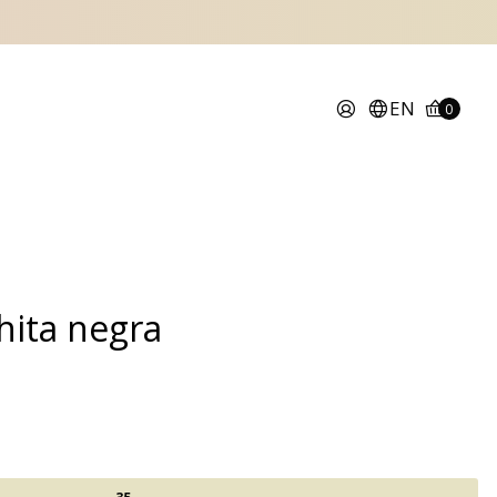
EN
0
hita negra