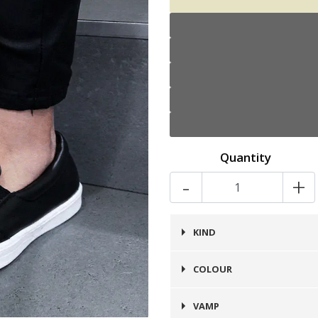
Quantity
-
+
KIND
Zapatilla
COLOUR
Blanco
VAMP