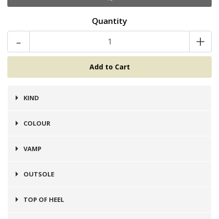
Quantity
-
+
KIND
Botines
COLOUR
Verde
VAMP
Cuero
OUTSOLE
Goma
TOP OF HEEL