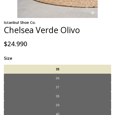
Istanbul Shoe Co.
Chelsea Verde Olivo
$24.990
Size
35
36
37
38
39
40