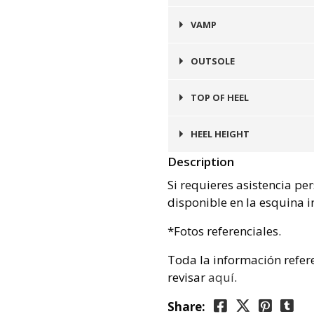
Negro
VAMP
Cuero
OUTSOLE
Goma
TOP OF HEEL
Goma
HEEL HEIGHT
Description
2 cms
Si requieres asistencia pe
disponible en la esquina i
*Fotos referenciales.
Toda la información refer
revisar
aquí
.
Share: