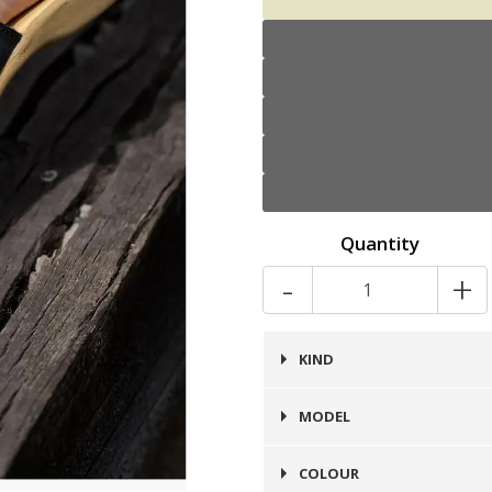
Quantity
-
+
KIND
Chala
MODEL
Chala
COLOUR