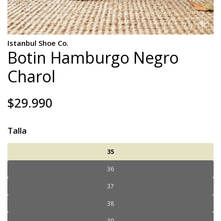
Istanbul Shoe Co.
Botin Hamburgo Negro
Charol
$29.990
Talla
35
36
37
38
39