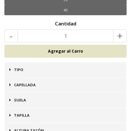
40
Cantidad
-
+
TIPO
Botín
CAPELLADA
Cuero
SUELA
Prefinito
TAPILLA
Goma
ALTURA TACÓN