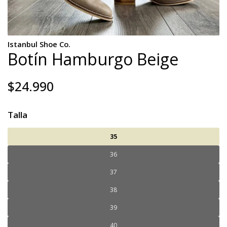
Istanbul Shoe Co.
Botín Hamburgo Beige
$24.990
Talla
35
36
37
38
39
40