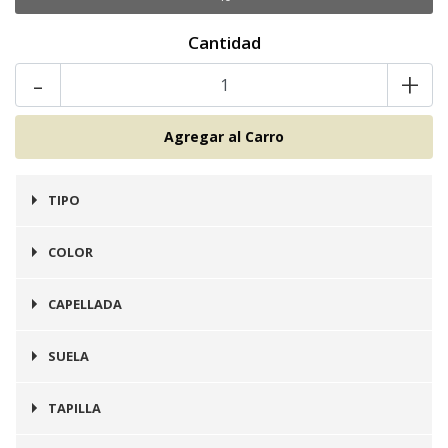
Cantidad
-
+
TIPO
Botines
COLOR
Beige
CAPELLADA
Cuero
SUELA
Prefinito
TAPILLA