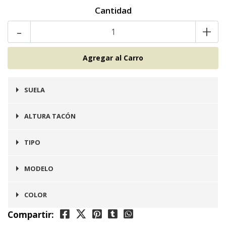
Cantidad
-
+
SUELA
Goma
ALTURA TACÓN
2 cms
TIPO
Zapato
MODELO
Zurich
COLOR
Compartir:
Negro