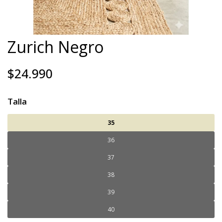
Zurich Negro
$24.990
Talla
35
36
37
38
39
40