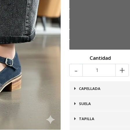
Cantidad
-
+
CAPELLADA
Cuero
SUELA
Prefinito
TAPILLA