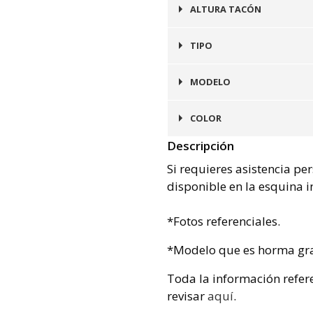
Integrada en Suela
ALTURA TACÓN
4 cms
TIPO
Zapato
MODELO
Málaga
COLOR
Descripción
Azul
Si requieres asistencia pe
disponible en la esquina i
*Fotos referenciales.
*Modelo que es horma gr
Toda la información refer
revisar
aquí
.