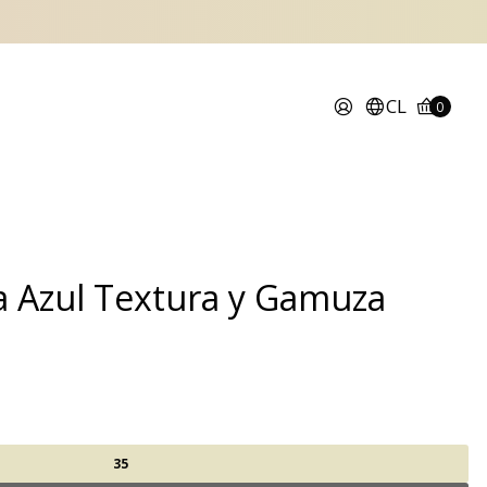
CL
0
a Azul Textura y Gamuza
35