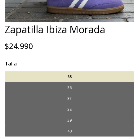
Zapatilla Ibiza Morada
$24.990
Talla
35
36
37
38
39
40