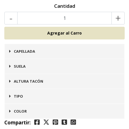
Cantidad
-
+
CAPELLADA
Cuero
SUELA
Goma
ALTURA TACÓN
2 cms
TIPO
Zapatilla
COLOR
Compartir:
Morado