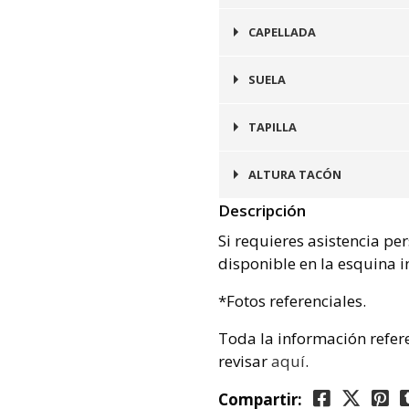
Camel
CAPELLADA
Cuero
SUELA
Goma
TAPILLA
Goma
ALTURA TACÓN
Descripción
2 cms
Si requieres asistencia pe
disponible en la esquina i
*Fotos referenciales.
Toda la información refer
revisar
aquí
.
Compartir: