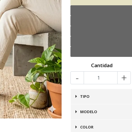
Cantidad
-
+
TIPO
Zapato
MODELO
Oxford
COLOR