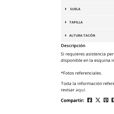
Cuero
SUELA
Goma
TAPILLA
Integrada en Suela
ALTURA TACÓN
Descripción
3 cms
Si requieres asistencia pe
disponible en la esquina i
*Fotos referenciales.
Toda la información refer
revisar
aquí
.
Compartir: