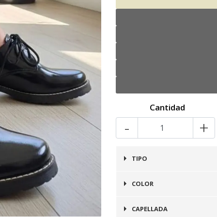
Cantidad
-
+
TIPO
Zapato
COLOR
Negro
CAPELLADA