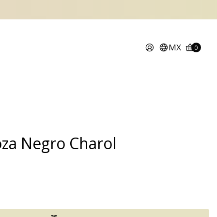
MX
0
za Negro Charol