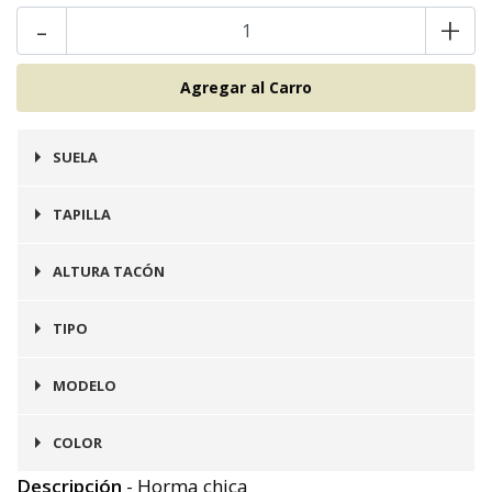
-
+
SUELA
Goma
TAPILLA
Goma
ALTURA TACÓN
3 cms
TIPO
Botines
MODELO
Verona
COLOR
Descripción
- Horma chica