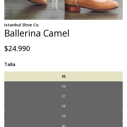
Istanbul Shoe Co.
Ballerina Camel
$24.990
Talla
35
36
37
38
39
40