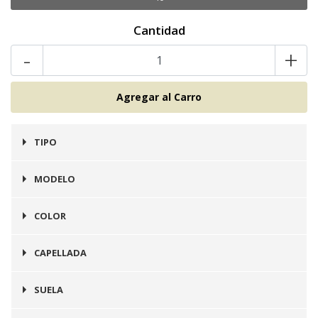
Cantidad
-
+
TIPO
Zapato
MODELO
Ballerinas
COLOR
Camel
CAPELLADA
Cuero
SUELA