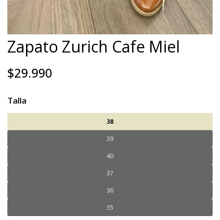
Zapato Zurich Cafe Miel
$29.990
Talla
38
39
40
37
36
35