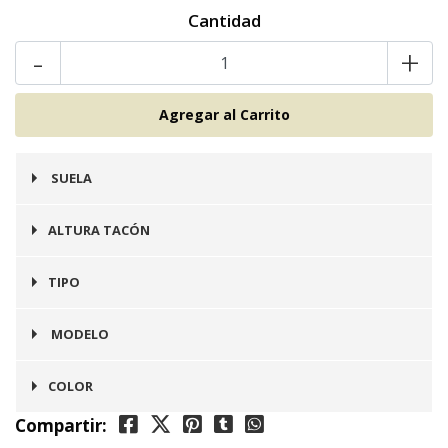
Cantidad
-
+
SUELA
Goma
ALTURA TACÓN
3 cms
TIPO
Zapato
MODELO
Zurich
COLOR
Compartir:
Miel