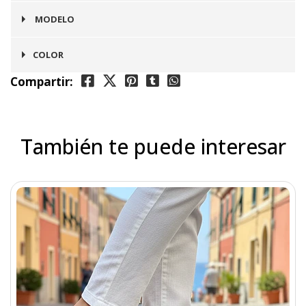
Zapato
MODELO
Oxford
COLOR
Compartir:
Cafe Moro
También te puede interesar