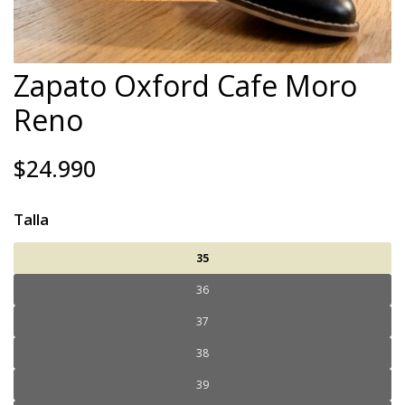
Zapato Oxford Cafe Moro
Reno
$24.990
Talla
35
36
37
38
39