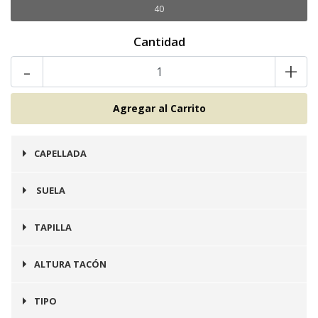
40
Cantidad
-
+
CAPELLADA
Cuero
SUELA
Prefinito
TAPILLA
Integrada en Suela
ALTURA TACÓN
5 cm
TIPO