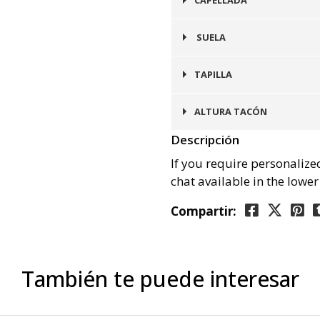
CAPELLADA
Cuero
SUELA
Goma
TAPILLA
Goma
ALTURA TACÓN
Descripción
2 cms
If you require personalize
chat available in the lower
Compartir:
También te puede interesar