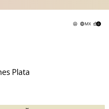
MX
0
es Plata