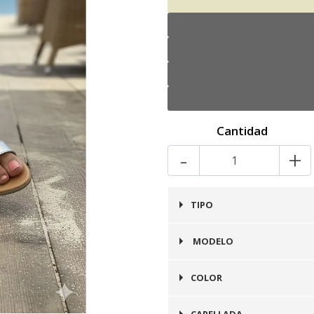
Cantidad
-
+
TIPO
Sandalia
MODELO
Sandalia
COLOR
Plata