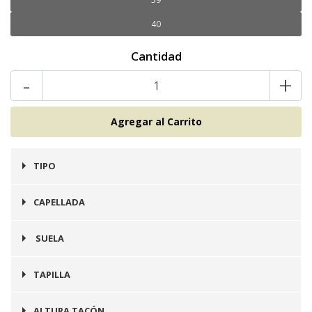
40
Cantidad
-
+
TIPO
Zapato
CAPELLADA
Cuero
SUELA
Goma
TAPILLA
Integrada en Suela
ALTURA TACÓN