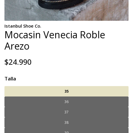
Istanbul Shoe Co.
Mocasin Venecia Roble
Arezo
$24.990
Talla
35
36
37
38
39