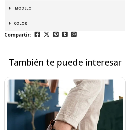
Mujer
MODELO
Chelsea
COLOR
Compartir:
Café
También te puede interesar