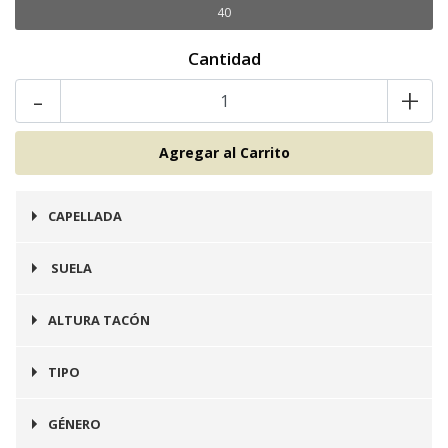
40
Cantidad
-
+
CAPELLADA
Cuero
SUELA
Goma
ALTURA TACÓN
3 cms
TIPO
Botín
GÉNERO