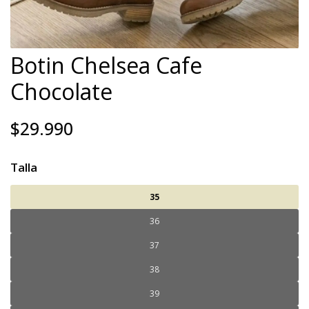
Botin Chelsea Cafe
Chocolate
$29.990
Talla
35
36
37
38
39